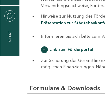
0
Verwendungsnachweise, Fördera
Hinweise zur Nutzung des Förder
Präsentation zur Städtebaukon
CHAT
ti
Informieren Sie sich bitte zum 
hrader
Link zum Förderportal
Zur Sicherung der Gesamtfinanz
1
möglichen Finanzierungen. Näh
-
0
Formulare & Downloads