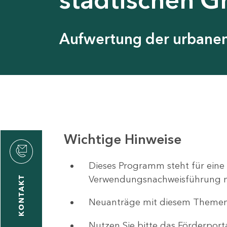
Aufwertung der urbanen 
Wichtige Hinweise
ystyna
ckmantel
Dieses Programm steht für eine
Verwendungsnachweisführung nut
KONTAKT
Neuanträge mit diesem Theme
1
-
Nutzen Sie bitte das Förderport