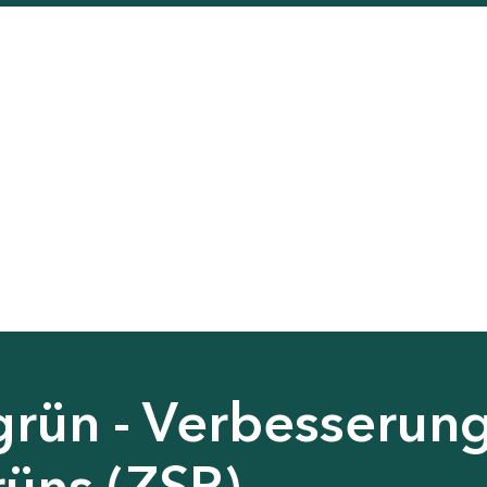
grün - Verbesserun
rüns (ZSP)