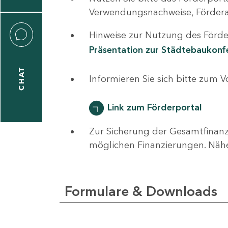
0
Verwendungsnachweise, Fördera
Hinweise zur Nutzung des Förder
Präsentation zur Städtebaukon
CHAT
ti
Informieren Sie sich bitte zum 
hrader
Link zum Förderportal
Zur Sicherung der Gesamtfinanz
1
möglichen Finanzierungen. Näh
-
0
Formulare & Downloads