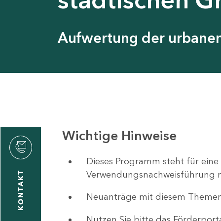
Aufwertung der urbanen 
Wichtige Hinweise
ystyna
ckmantel
Dieses Programm steht für eine
Verwendungsnachweisführung nut
KONTAKT
Neuanträge mit diesem Theme
1
-
Nutzen Sie bitte das Förderport