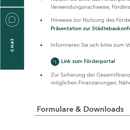
0
Verwendungsnachweise, Fördera
Hinweise zur Nutzung des Förder
Präsentation zur Städtebaukon
CHAT
ti
Informieren Sie sich bitte zum 
hrader
Link zum Förderportal
Zur Sicherung der Gesamtfinanz
1
möglichen Finanzierungen. Näh
-
0
Formulare & Downloads