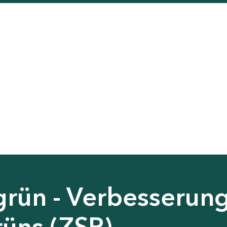
grün - Verbesserun
rüns (ZSP)