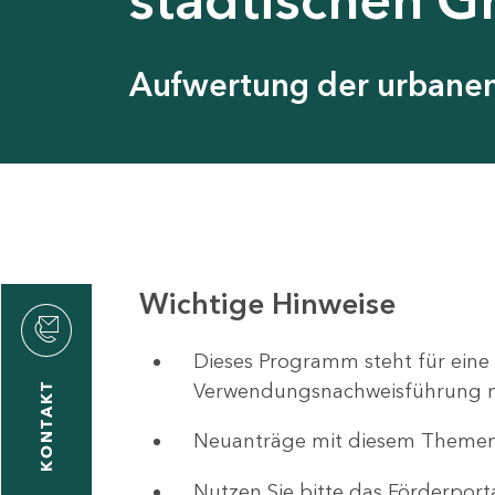
Aufwertung der urbanen 
Wichtige Hinweise
ystyna
ckmantel
Dieses Programm steht für eine
Verwendungsnachweisführung nut
KONTAKT
Neuanträge mit diesem Theme
1
-
Nutzen Sie bitte das Förderport