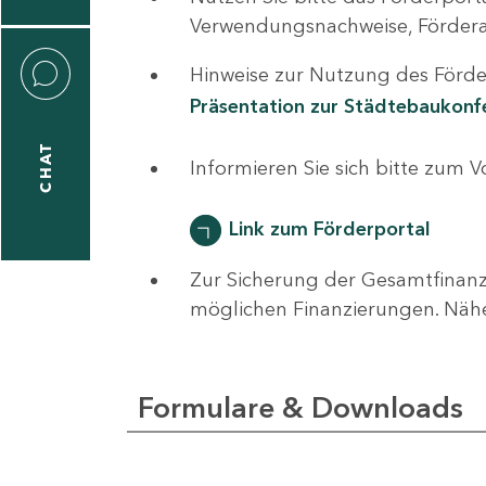
0
Verwendungsnachweise, Fördera
Hinweise zur Nutzung des Förder
Präsentation zur Städtebaukon
CHAT
ti
Informieren Sie sich bitte zum 
hrader
Link zum Förderportal
Zur Sicherung der Gesamtfinanz
1
möglichen Finanzierungen. Näh
-
0
Formulare & Downloads