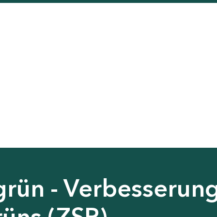
grün - Verbesserun
rüns (ZSP)