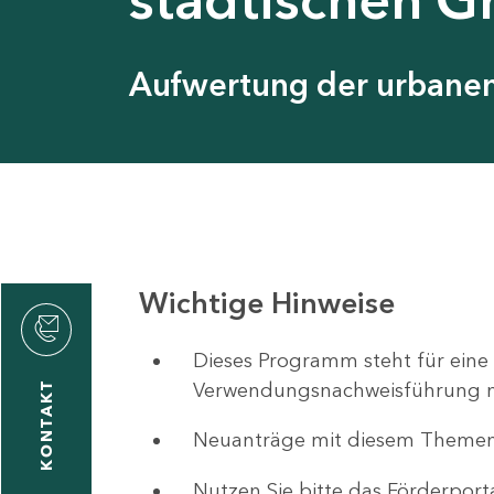
Aufwertung der urbanen 
Wichtige Hinweise
ystyna
ckmantel
Dieses Programm steht für eine
Verwendungsnachweisführung nut
KONTAKT
Neuanträge mit diesem Theme
1
-
Nutzen Sie bitte das Förderport