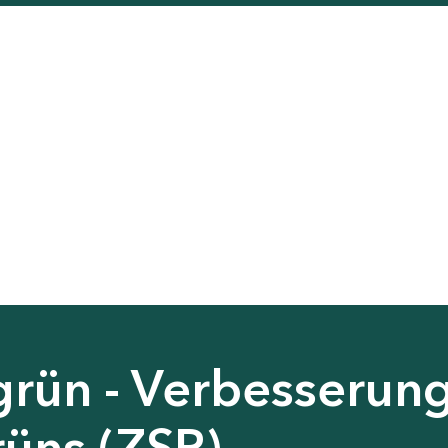
grün - Verbesserun
rüns (ZSP)