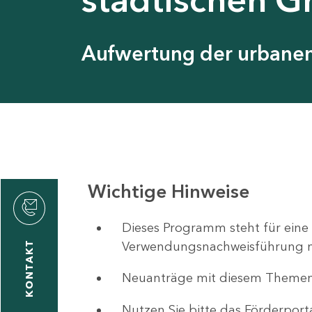
Aufwertung der urbanen 
Wichtige Hinweise
ystyna
ckmantel
Dieses Programm steht für eine
Verwendungsnachweisführung nut
KONTAKT
Neuanträge mit diesem Theme
1
-
Nutzen Sie bitte das Förderport