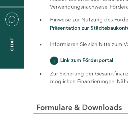
0
Verwendungsnachweise, Fördera
Hinweise zur Nutzung des Förder
Präsentation zur Städtebaukon
CHAT
ti
Informieren Sie sich bitte zum 
hrader
Link zum Förderportal
Zur Sicherung der Gesamtfinanz
1
möglichen Finanzierungen. Näh
-
0
Formulare & Downloads