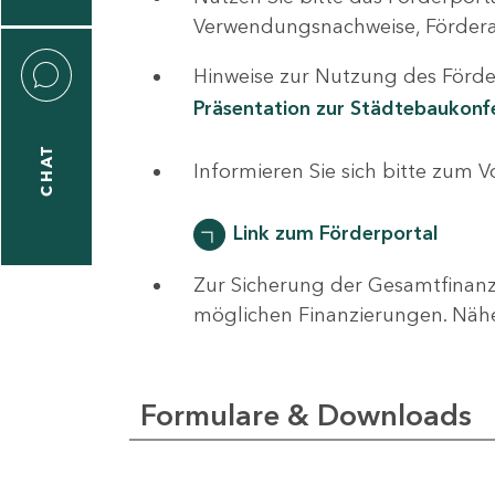
0
Verwendungsnachweise, Fördera
Hinweise zur Nutzung des Förder
Präsentation zur Städtebaukon
CHAT
ti
Informieren Sie sich bitte zum 
hrader
Link zum Förderportal
Zur Sicherung der Gesamtfinanz
1
möglichen Finanzierungen. Näh
-
0
Formulare & Downloads