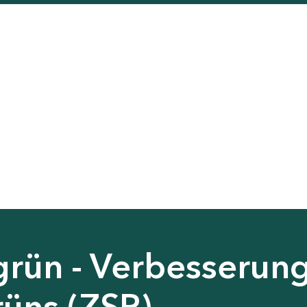
grün - Verbesserun
rüns (ZSP)