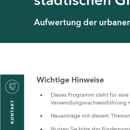
Aufwertung der urbanen 
Wichtige Hinweise
ystyna
ckmantel
Dieses Programm steht für eine
Verwendungsnachweisführung nut
KONTAKT
Neuanträge mit diesem Theme
1
-
Nutzen Sie bitte das Förderport