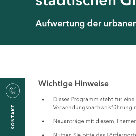
Aufwertung der urbanen 
Wichtige Hinweise
ystyna
ckmantel
Dieses Programm steht für eine
Verwendungsnachweisführung nut
KONTAKT
Neuanträge mit diesem Theme
1
-
Nutzen Sie bitte das Förderport