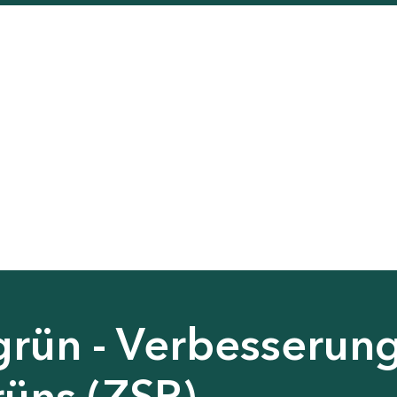
grün - Verbesserun
rüns (ZSP)