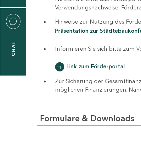
0
Verwendungsnachweise, Fördera
Hinweise zur Nutzung des Förder
Präsentation zur Städtebaukon
CHAT
ti
Informieren Sie sich bitte zum 
hrader
Link zum Förderportal
Zur Sicherung der Gesamtfinanz
1
möglichen Finanzierungen. Näh
-
0
Formulare & Downloads