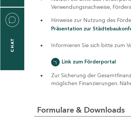
0
Verwendungsnachweise, Fördera
Hinweise zur Nutzung des Förder
Präsentation zur Städtebaukon
CHAT
ti
Informieren Sie sich bitte zum 
hrader
Link zum Förderportal
Zur Sicherung der Gesamtfinanz
1
möglichen Finanzierungen. Näh
-
0
Formulare & Downloads