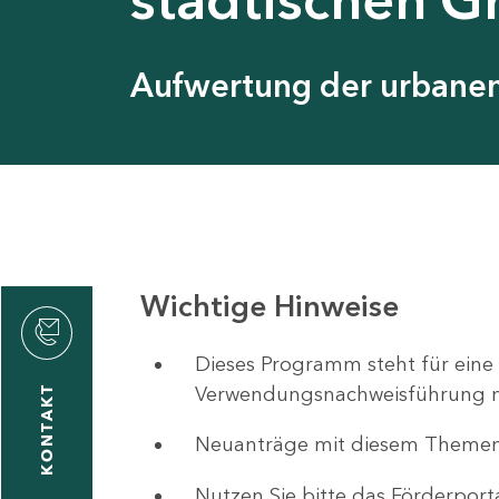
Aufwertung der urbanen 
Wichtige Hinweise
ystyna
ckmantel
Dieses Programm steht für eine
Verwendungsnachweisführung nut
KONTAKT
Neuanträge mit diesem Theme
1
-
Nutzen Sie bitte das Förderport