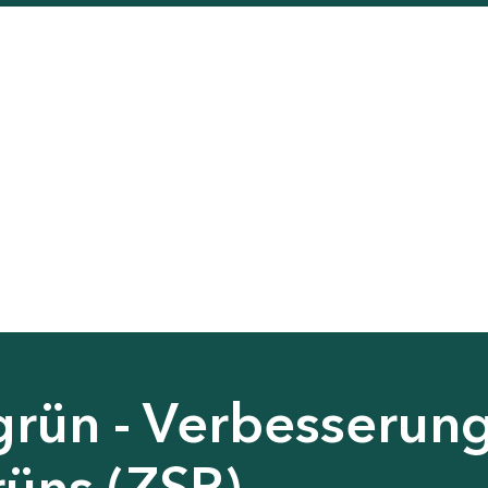
grün - Verbesserun
rüns (ZSP)