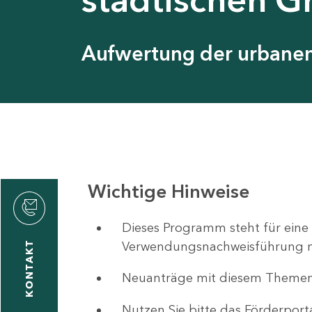
Aufwertung der urbanen 
Wichtige Hinweise
ystyna
ckmantel
Dieses Programm steht für eine
Verwendungsnachweisführung nut
KONTAKT
Neuanträge mit diesem Theme
1
-
Nutzen Sie bitte das Förderport