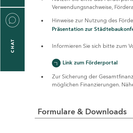
0
Verwendungsnachweise, Fördera
Hinweise zur Nutzung des Förder
Präsentation zur Städtebaukon
CHAT
ti
Informieren Sie sich bitte zum 
hrader
Link zum Förderportal
Zur Sicherung der Gesamtfinanz
1
möglichen Finanzierungen. Näh
-
0
Formulare & Downloads