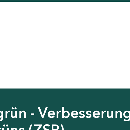
grün - Verbesserun
rüns (ZSP)