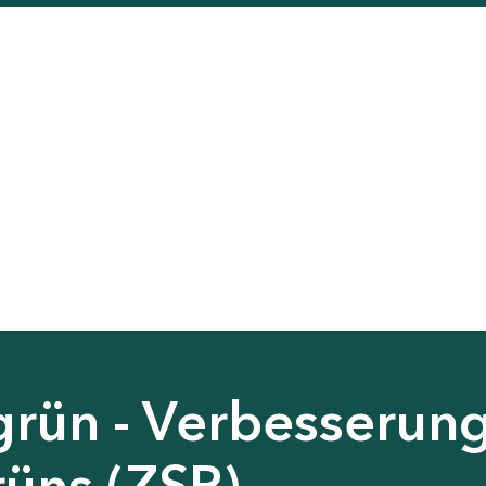
grün - Verbesserun
rüns (ZSP)