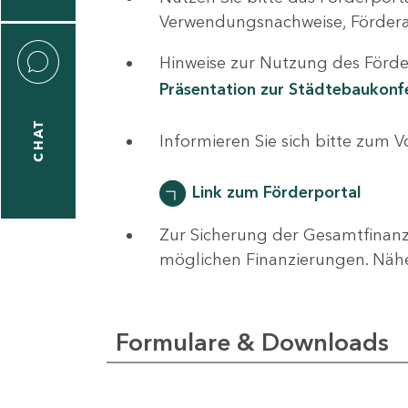
0
Verwendungsnachweise, Fördera
Hinweise zur Nutzung des Förder
Präsentation zur Städtebaukon
CHAT
ti
Informieren Sie sich bitte zum 
hrader
Link zum Förderportal
Zur Sicherung der Gesamtfinanz
1
möglichen Finanzierungen. Näh
-
0
Formulare & Downloads