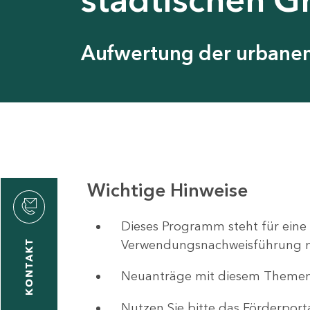
Aufwertung der urbanen 
Wichtige Hinweise
ystyna
ckmantel
Dieses Programm steht für eine
Verwendungsnachweisführung nut
KONTAKT
Neuanträge mit diesem Theme
1
-
Nutzen Sie bitte das Förderport