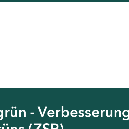
grün - Verbesserun
rüns (ZSP)