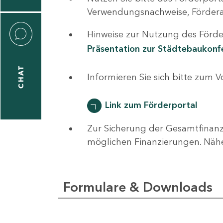
0
Verwendungsnachweise, Fördera
Hinweise zur Nutzung des Förder
Präsentation zur Städtebaukon
CHAT
ti
Informieren Sie sich bitte zum 
hrader
Link zum Förderportal
Zur Sicherung der Gesamtfinanz
1
möglichen Finanzierungen. Näh
-
0
Formulare & Downloads