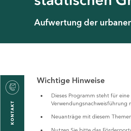
Aufwertung der urbanen 
Wichtige Hinweise
ystyna
ckmantel
Dieses Programm steht für eine
Verwendungsnachweisführung nut
KONTAKT
Neuanträge mit diesem Theme
1
-
Nutzen Sie bitte das Förderport