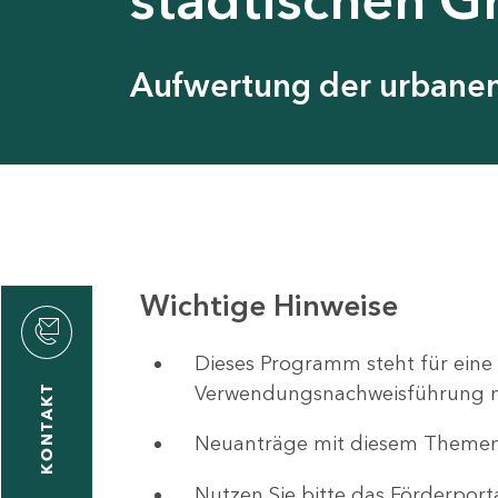
Aufwertung der urbanen 
Wichtige Hinweise
ystyna
ckmantel
Dieses Programm steht für eine
Verwendungsnachweisführung nut
KONTAKT
Neuanträge mit diesem Theme
1
-
Nutzen Sie bitte das Förderport