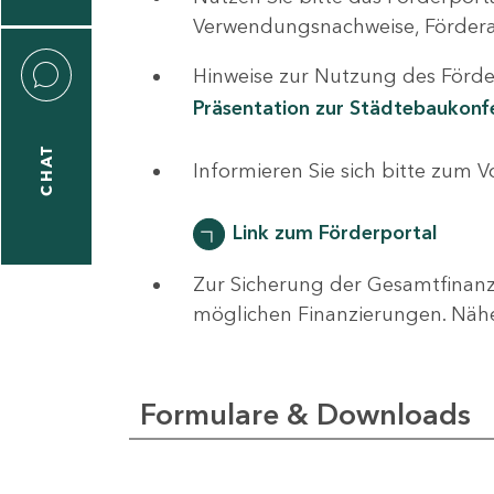
0
Verwendungsnachweise, Fördera
Hinweise zur Nutzung des Förder
Präsentation zur Städtebaukon
CHAT
ti
Informieren Sie sich bitte zum 
hrader
Link zum Förderportal
Zur Sicherung der Gesamtfinanz
1
möglichen Finanzierungen. Näh
-
0
Formulare & Downloads