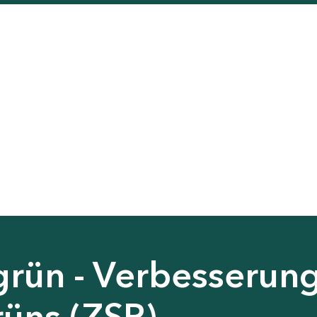
grün - Verbesserun
rüns (ZSP)