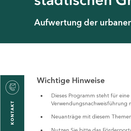
Aufwertung der urbanen 
Wichtige Hinweise
ystyna
ckmantel
Dieses Programm steht für eine
Verwendungsnachweisführung nut
KONTAKT
Neuanträge mit diesem Theme
1
-
Nutzen Sie bitte das Förderport