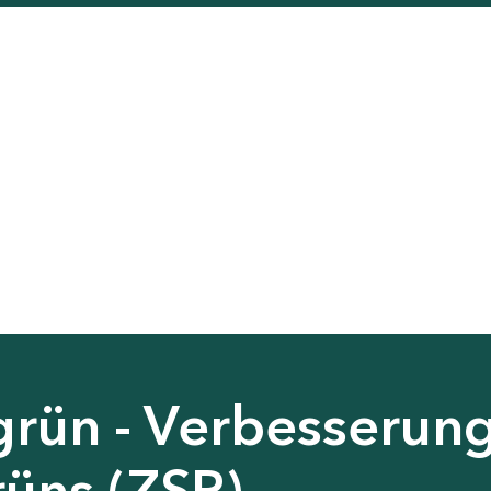
grün - Verbesserun
rüns (ZSP)