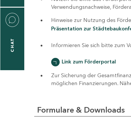
0
Verwendungsnachweise, Fördera
Hinweise zur Nutzung des Förder
Präsentation zur Städtebaukon
CHAT
ti
Informieren Sie sich bitte zum 
hrader
Link zum Förderportal
Zur Sicherung der Gesamtfinanz
1
möglichen Finanzierungen. Näh
-
0
Formulare & Downloads