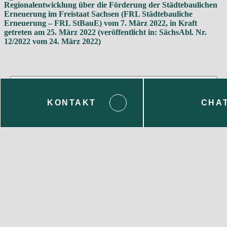
Regionalentwicklung über die Förderung der Städtebaulichen
Erneuerung im Freistaat Sachsen (FRL Städtebauliche
Erneuerung – FRL StBauE) vom 7. März 2022, in Kraft
getreten am 25. März 2022 (veröffentlicht in: SächsAbl. Nr.
12/2022 vom 24. März 2022)
Informationen zur
KONTAKT
CHA
Beihilfe
SMR-Rundschreiben vom 19. April 2024 zu AGVO-
Meldungen
SMR-Rundschreiben vom 25. Juli 2024 zu AGVO-
Meldepflichten im III Quartal 2024 für
Weiterleitungsmaßnahmen
Anlage zum SMR-Rundschreiben vom 25. Juli 2024