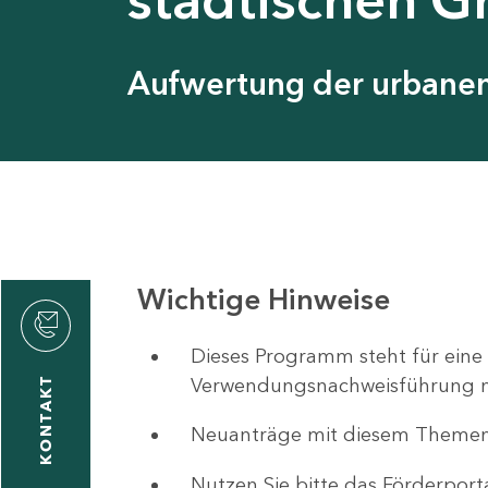
Aufwertung der urbanen 
Wichtige Hinweise
ystyna
ckmantel
Dieses Programm steht für eine
Verwendungsnachweisführung nut
KONTAKT
Neuanträge mit diesem Theme
1
-
Nutzen Sie bitte das Förderport