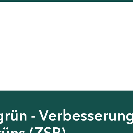
grün - Verbesserun
rüns (ZSP)