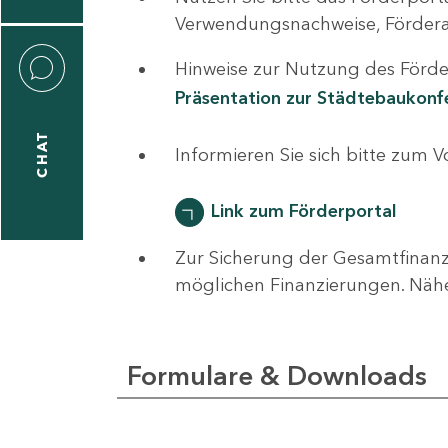
0
Verwendungsnachweise, Fördera
Hinweise zur Nutzung des Förder
Präsentation zur Städtebaukon
CHAT
ti
Informieren Sie sich bitte zum 
hrader
Link zum Förderportal
Zur Sicherung der Gesamtfinanz
1
möglichen Finanzierungen. Näh
-
0
Formulare & Downloads