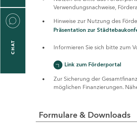
0
Verwendungsnachweise, Fördera
Hinweise zur Nutzung des Förder
Präsentation zur Städtebaukon
CHAT
ti
Informieren Sie sich bitte zum 
hrader
Link zum Förderportal
Zur Sicherung der Gesamtfinanz
1
möglichen Finanzierungen. Näh
-
0
Formulare & Downloads