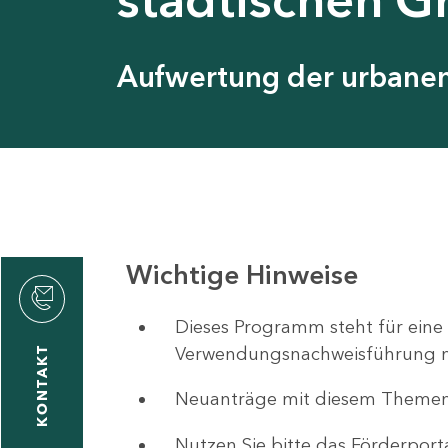
Aufwertung der urbanen 
Wichtige Hinweise
ystyna
ckmantel
Dieses Programm steht für eine
Verwendungsnachweisführung nut
KONTAKT
Neuanträge mit diesem Theme
1
-
Nutzen Sie bitte das Förderport