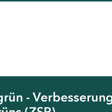
grün - Verbesserun
rüns (ZSP)