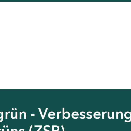
grün - Verbesserun
rüns (ZSP)