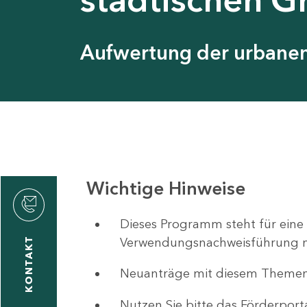
Aufwertung der urbanen 
Wichtige Hinweise
ystyna
ckmantel
Dieses Programm steht für eine
Verwendungsnachweisführung nut
KONTAKT
Neuanträge mit diesem Theme
1
-
Nutzen Sie bitte das Förderport