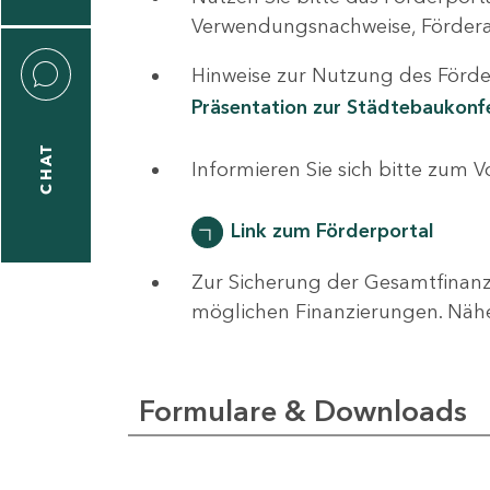
0
Verwendungsnachweise, Fördera
Hinweise zur Nutzung des Förder
Präsentation zur Städtebaukon
CHAT
ti
Informieren Sie sich bitte zum 
hrader
Link zum Förderportal
Zur Sicherung der Gesamtfinanz
1
möglichen Finanzierungen. Näh
-
0
Formulare & Downloads