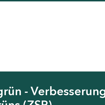
grün - Verbesserun
rüns (ZSP)