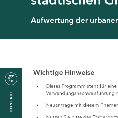
Aufwertung der urbanen 
Wichtige Hinweise
ystyna
ckmantel
Dieses Programm steht für eine
Verwendungsnachweisführung nut
KONTAKT
Neuanträge mit diesem Theme
1
-
Nutzen Sie bitte das Förderport