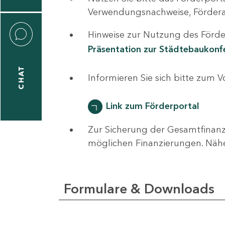
0
Verwendungsnachweise, Fördera
Hinweise zur Nutzung des Förder
Präsentation zur Städtebaukon
CHAT
ti
Informieren Sie sich bitte zum 
hrader
Link zum Förderportal
Zur Sicherung der Gesamtfinanz
1
möglichen Finanzierungen. Näh
-
0
Formulare & Downloads