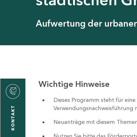
Aufwertung der urbanen 
Wichtige Hinweise
ystyna
ckmantel
Dieses Programm steht für eine
Verwendungsnachweisführung nut
KONTAKT
Neuanträge mit diesem Theme
1
-
Nutzen Sie bitte das Förderport