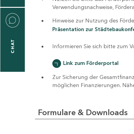
0
Verwendungsnachweise, Fördera
Hinweise zur Nutzung des Förder
Präsentation zur Städtebaukon
CHAT
ti
Informieren Sie sich bitte zum 
hrader
Link zum Förderportal
Zur Sicherung der Gesamtfinanz
1
möglichen Finanzierungen. Näh
-
0
Formulare & Downloads