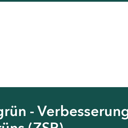
grün - Verbesserun
rüns (ZSP)