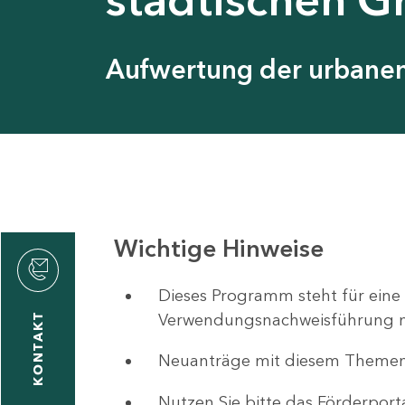
Aufwertung der urbanen 
Wichtige Hinweise
ystyna
ckmantel
Dieses Programm steht für eine
Verwendungsnachweisführung nut
KONTAKT
Neuanträge mit diesem Theme
1
-
Nutzen Sie bitte das Förderport