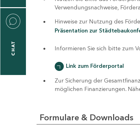
0
Verwendungsnachweise, Fördera
Hinweise zur Nutzung des Förder
Präsentation zur Städtebaukon
CHAT
ti
Informieren Sie sich bitte zum 
hrader
Link zum Förderportal
Zur Sicherung der Gesamtfinanz
1
möglichen Finanzierungen. Näh
-
0
Formulare & Downloads