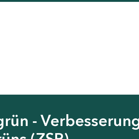
grün - Verbesserun
rüns (ZSP)