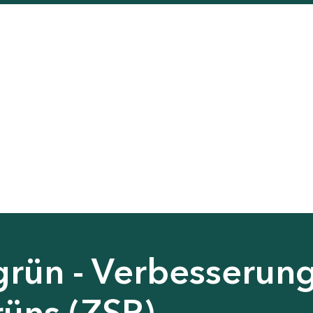
grün - Verbesserun
rüns (ZSP)