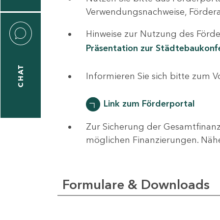
0
Verwendungsnachweise, Fördera
Hinweise zur Nutzung des Förder
Präsentation zur Städtebaukon
CHAT
ti
Informieren Sie sich bitte zum 
hrader
Link zum Förderportal
Zur Sicherung der Gesamtfinanz
1
möglichen Finanzierungen. Näh
-
0
Formulare & Downloads