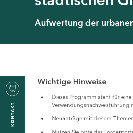
Aufwertung der urbanen 
Wichtige Hinweise
ystyna
ckmantel
Dieses Programm steht für eine
Verwendungsnachweisführung nut
KONTAKT
Neuanträge mit diesem Theme
1
-
Nutzen Sie bitte das Förderport