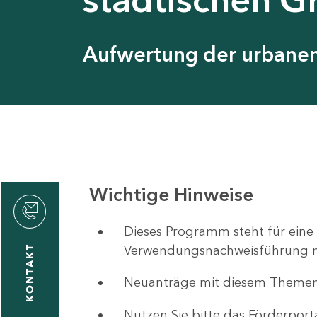
Aufwertung der urbanen 
Wichtige Hinweise
ystyna
ckmantel
Dieses Programm steht für eine
Verwendungsnachweisführung nut
KONTAKT
Neuanträge mit diesem Theme
1
-
Nutzen Sie bitte das Förderport