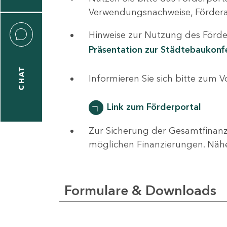
0
Verwendungsnachweise, Fördera
Hinweise zur Nutzung des Förder
Präsentation zur Städtebaukon
CHAT
ti
Informieren Sie sich bitte zum 
hrader
Link zum Förderportal
Zur Sicherung der Gesamtfinanz
1
möglichen Finanzierungen. Näh
-
0
Formulare & Downloads