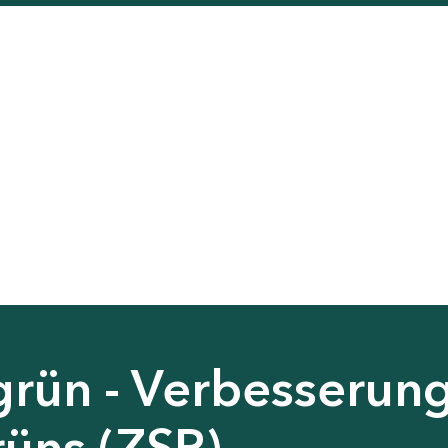
grün - Verbesserun
rüns (ZSP)