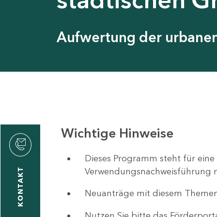
Aufwertung der urbanen 
Wichtige Hinweise
ystyna
ckmantel
Dieses Programm steht für eine
Verwendungsnachweisführung nut
KONTAKT
Neuanträge mit diesem Theme
1
-
Nutzen Sie bitte das Förderport