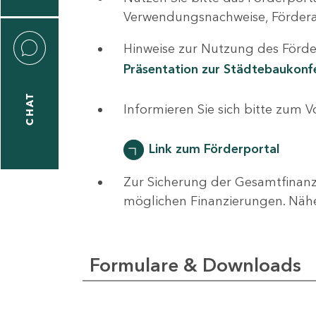
0
Verwendungsnachweise, Fördera
Hinweise zur Nutzung des Förder
Präsentation zur Städtebaukon
CHAT
ti
Informieren Sie sich bitte zum 
hrader
Link zum Förderportal
Zur Sicherung der Gesamtfinanz
1
möglichen Finanzierungen. Näh
-
0
Formulare & Downloads