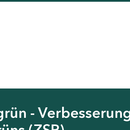
grün - Verbesserun
rüns (ZSP)