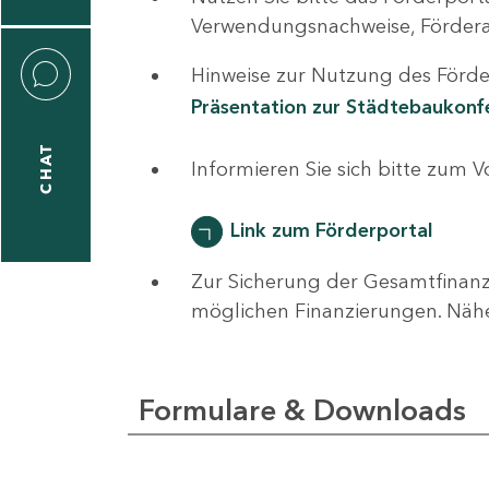
0
Verwendungsnachweise, Fördera
Hinweise zur Nutzung des Förder
Präsentation zur Städtebaukon
CHAT
ti
Informieren Sie sich bitte zum 
hrader
Link zum Förderportal
Zur Sicherung der Gesamtfinanz
1
möglichen Finanzierungen. Näh
-
0
Formulare & Downloads