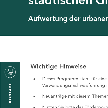
Aufwertung der urbanen 
Wichtige Hinweise
ystyna
ckmantel
Dieses Programm steht für eine
Verwendungsnachweisführung nut
KONTAKT
Neuanträge mit diesem Theme
1
-
Nutzen Sie bitte das Förderport