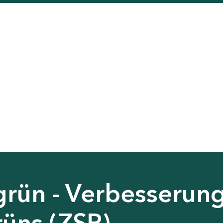
grün - Verbesserun
rüns (ZSP)