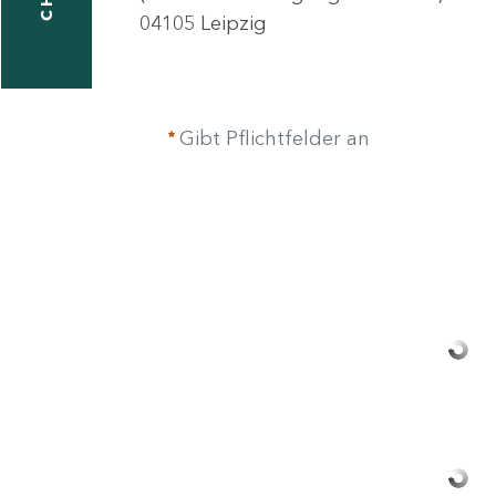
04105 Leipzig
taktformular
Gibt Pflichtfelder an
erportal
ndorte