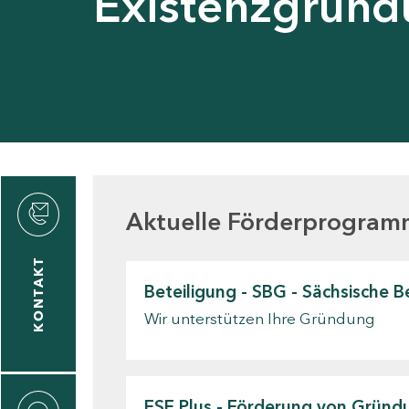
Existenzgrün
den
Aktuelle Förderprogra
KONTAKT
Beteiligung - SBG - Sächsische 
gen
Wir unterstützen Ihre Gründung
n
ESF Plus - Förderung von Grün