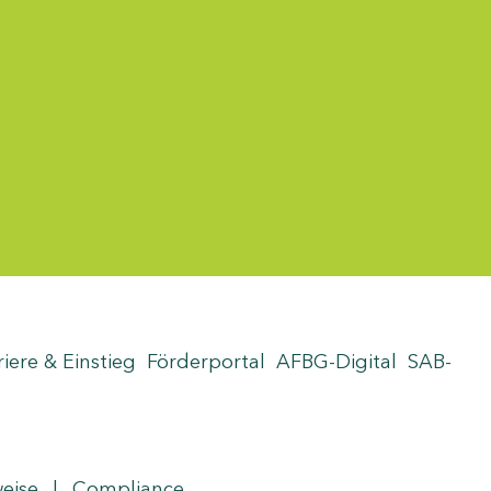
riere & Einstieg
Förderportal
AFBG-Digital
SAB-
weise
|
Compliance