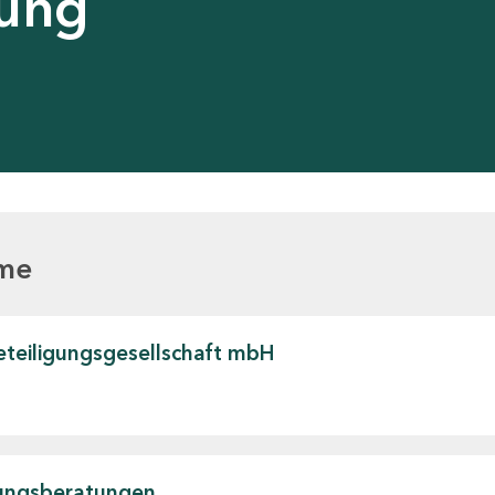
dung
mme
Beteiligungsgesellschaft mbH
dungsberatungen