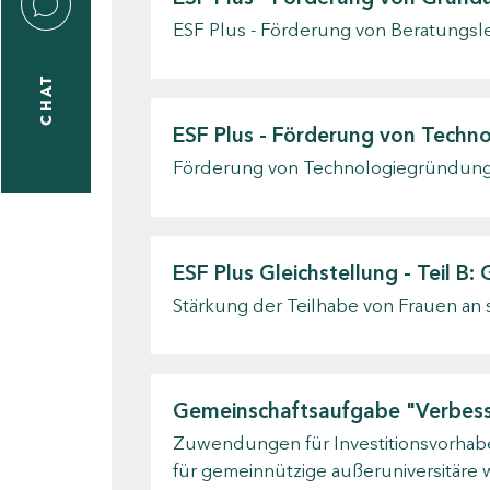
ESF Plus - Förderung von Beratungsl
CHAT
icecenter
ESF Plus - Förderung von Techn
Förderung von Technologiegründung
taktformular
ESF Plus Gleichstellung - Teil B
erportal
Stärkung der Teilhabe von Frauen an 
ndorte
Gemeinschaftsaufgabe "Verbesse
Zuwendungen für Investitionsvorhabe
für gemeinnützige außeruniversitäre 