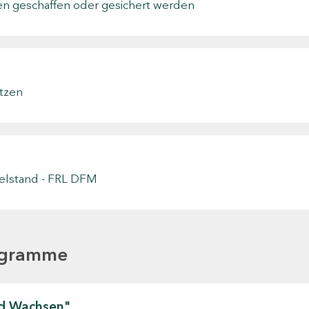
sen geschaffen oder gesichert werden
tzen
telstand - FRL DFM
ogramme
nd Wachsen"