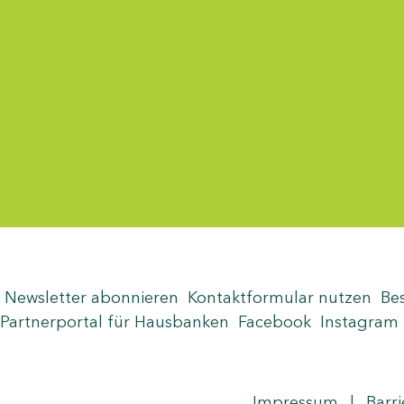
Menü-Anzeige
Newsletter abonnieren
Kontaktformular nutzen
Be
Partnerportal für Hausbanken
Facebook
Instagram
Seite teilen
Zum Seitenanfang
Impressum
|
Barri