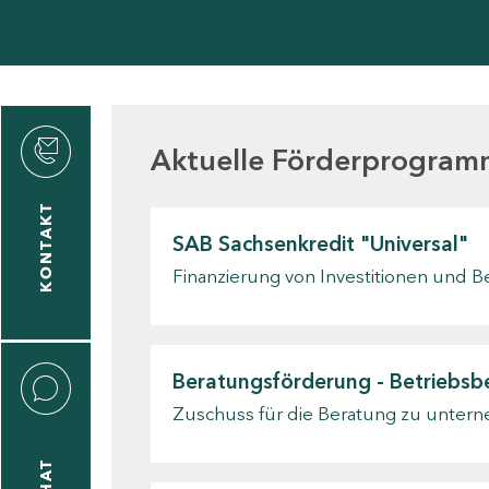
den
Aktuelle Förderprogra
KONTAKT
SAB Sachsenkredit "Universal"
gen
Finanzierung von Investitionen und 
n
Beratungsförderung - Betriebsb
Zuschuss für die Beratung zu untern
CHAT
icecenter