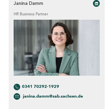
Janina Damm
Linked
HR Business Partner
0341 70292-1929
janina.damm@sab.sachsen.de