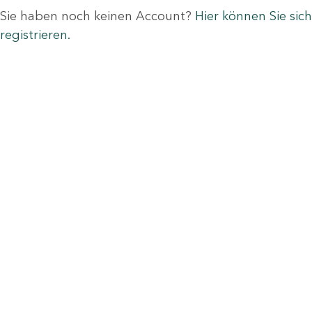
Sie haben noch keinen Account?
Hier können Sie sich
registrieren.
Menü-Anzeige
SAB: Für Sie da
Portale
Folgen Sie uns
Facebook
Instagram
LinkedIn
Xing
YouTube
Weiteres