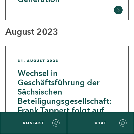
August 2023
31. AUGUST 2023
Wechsel in
Geschäftsführung der
Sächsischen
Beteiligungsgesellschaft:
Frank Tappert folgt auf
Thomas Naumann
KONTAKT
CHAT