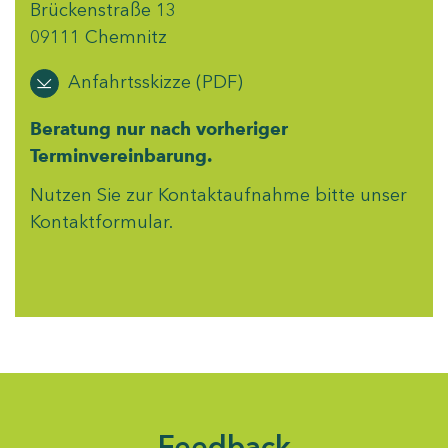
Brückenstraße 13
09111 Chemnitz
Anfahrtsskizze (PDF)
Beratung nur nach vorheriger
Terminvereinbarung.
Nutzen Sie zur Kontaktaufnahme bitte unser
Kontaktformular
.
Feedback