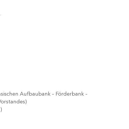
–
hsischen Aufbaubank – Förderbank –
Vorstandes)
)