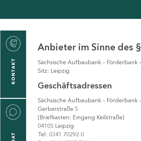
den
Anbieter im Sinne des §
KONTAKT
Sächsische Aufbaubank – Förderbank 
Sitz: Leipzig
gen
n
Geschäftsadressen
Sächsische Aufbaubank – Förderbank 
Gerberstraße 5
(Briefkasten: Eingang Keilstraße)
04105 Leipzig
Tel: 0341 70292-0
CHAT
icecenter