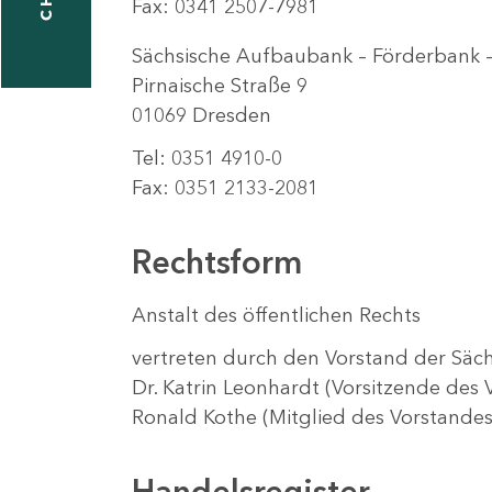
Fax: 0341 2507-7981
Sächsische Aufbaubank – Förderbank 
Pirnaische Straße 9
taktformular
01069 Dresden
Tel: 0351 4910-0
erportal
Fax: 0351 2133-2081
Rechtsform
ndorte
Anstalt des öffentlichen Rechts
vertreten durch den Vorstand der Säc
Dr. Katrin Leonhardt (Vorsitzende des 
Ronald Kothe (Mitglied des Vorstandes
Handelsregister