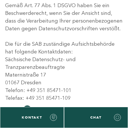
Gemäß Art. 77 Abs. 1 DSGVO haben Sie ein
Beschwerderecht, wenn Sie der Ansicht sind,
dass die Verarbeitung Ihrer personenbezogenen
Daten gegen Datenschutzvorschriften verstößt.
Die für die SAB zuständige Aufsichtsbehörde
hat folgende Kontaktdaten:
Sächsische Datenschutz- und
Tranzparenzbeauftragte
Maternistraße 17
01067 Dresden
Telefon: +49 351 85471-101
Telefax: +49 351 85471-109
E-Mail:
post@sdtb.sachsen.de
Internet:
www.datenschutz.sachsen.de
KONTAKT
CHAT