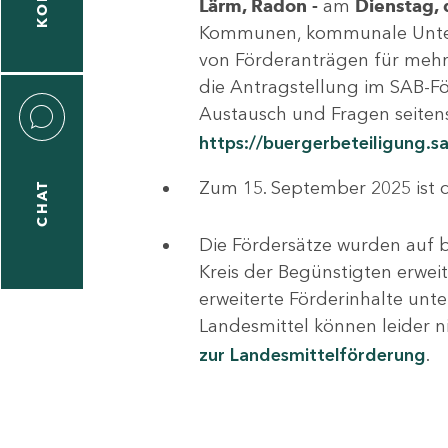
Lärm, Radon -
am
Dienstag,
Kommunen, kommunale Untern
von Förderanträgen für mehr
1
die Antragstellung im SAB-F
-
Austausch und Fragen seitens
2
https://buergerbeteiligung.
Zum 15. September 2025 ist d
CHAT
Die Fördersätze wurden auf 
Kreis der Begünstigten erwei
erweiterte Förderinhalte unt
Landesmittel können leider n
zur Landesmittelförderung
.