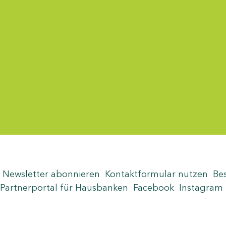
Menü-Anzeige
Newsletter abonnieren
Kontaktformular nutzen
Be
Partnerportal für Hausbanken
Facebook
Instagram
Seite teilen
Zum Seitenanfang