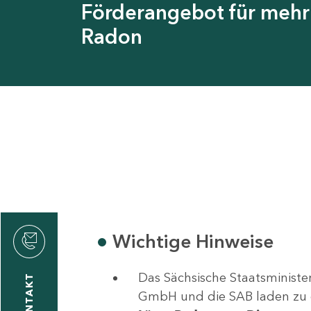
Förderangebot für meh
Radon
Wichtige Hinweise
liane
Das Sächsische Staatsminist
KONTAKT
eßling
GmbH und die SAB laden zu