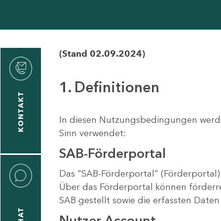
(Stand 02.09.2024)
den
1. Definitionen
KONTAKT
gen
In diesen Nutzungsbedingungen werden
n
Sinn verwendet:
SAB-Förderportal
Das "SAB-Förderportal" (Förderportal)
Über das Förderportal können förderr
SAB gestellt sowie die erfassten Dat
CHAT
Nutzer-Account
icecenter