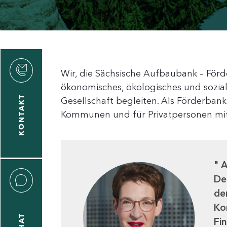
ius
Wir, die Sächsische Aufbaubank – Förd
ller
ökonomisches, ökologisches und sozial
KONTAKT
Gesellschaft begleiten. Als Förderbank
Kommunen und für Privatpersonen mit 
1
924061
achhaltigkeit@sab.sachsen.de
A
De
de
Ko
CHAT
Fi