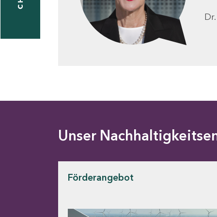
Dr.
vid
tz
1
924076
achhaltigkeit@sab.sachsen.de
Unser Nachhaltigkeitse
Förderangebot