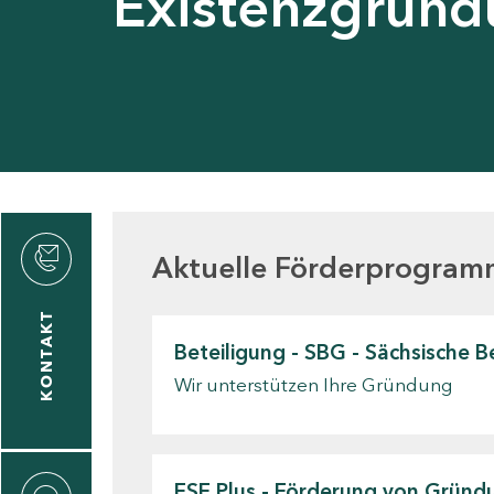
Existenzgrün
den
Aktuelle Förderprogra
KONTAKT
Beteiligung - SBG - Sächsische 
gen
Wir unterstützen Ihre Gründung
n
ESF Plus - Förderung von Grün