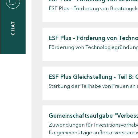
ESF Plus - Förderung von Beratungsl
CHAT
icecenter
ESF Plus - Förderung von Techn
Förderung von Technologiegründung
taktformular
ESF Plus Gleichstellung - Teil B
erportal
Stärkung der Teilhabe von Frauen an 
ndorte
Gemeinschaftsaufgabe "Verbesse
Zuwendungen für Investitionsvorhabe
für gemeinnützige außeruniversitäre 