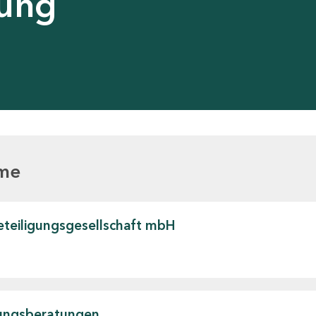
dung
mme
Beteiligungsgesellschaft mbH
dungsberatungen