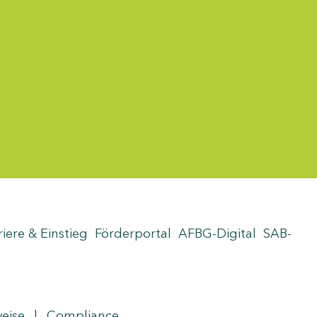
riere & Einstieg
Förderportal
AFBG-Digital
SAB-
weise
|
Compliance