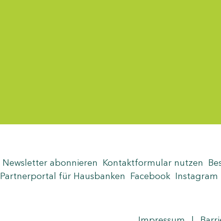
Menü-Anzeige
Newsletter abonnieren
Kontaktformular nutzen
Be
Partnerportal für Hausbanken
Facebook
Instagram
Seite teilen
Zum Seitenanfang
Impressum
|
Barri