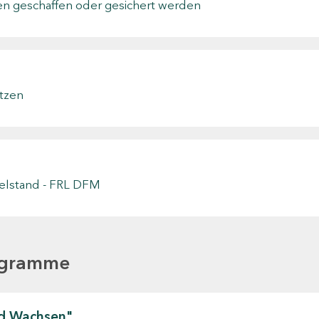
sen geschaffen oder gesichert werden
tzen
telstand - FRL DFM
ogramme
nd Wachsen"