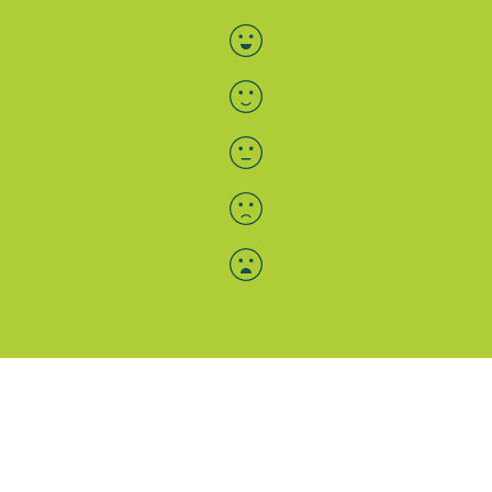
Bewertung auswählen
Menü-Anzeige
SAB: Für Sie da