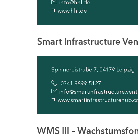
info@hhl.de
www.hhl.de
Smart Infrastructure V
Spinnereistraße 7, 04179 Leipzig
0341 9899-5127
info@smartinfrastructure.vent
www.smartinfrastructurehub.c
WMS III – Wachstumsfon