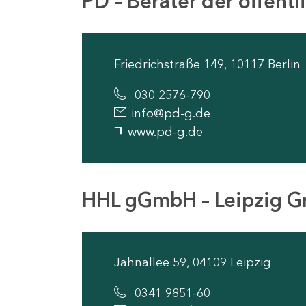
PD – Berater der öffen
Friedrichstraße 149, 10117 Berlin
030 2576-790
info@pd-g.de
www.pd-g.de
HHL gGmbH – Leipzig G
Jahnallee 59, 04109 Leipzig
0341 9851-60