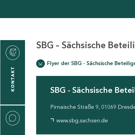
SBG – Sächsische Betei
den
Flyer der SBG - Sächsische Beteil
KONTAKT
gen
SBG - Sächsische Bete
n
Pirnaische Straße 9, 01069 Dresd
www.sbg.sachsen.de