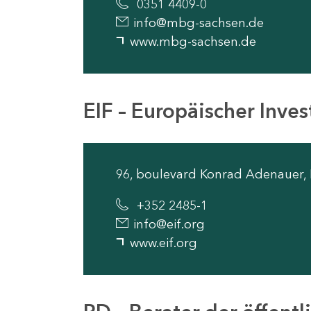
0351 4409-0
info@mbg-sachsen.de
www.mbg-sachsen.de
EIF – Europäischer Inves
96, boulevard Konrad Adenauer,
+352 2485-1
info@eif.org
www.eif.org