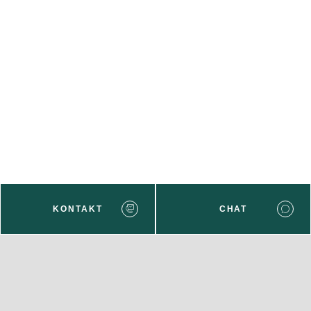
Menü-Anzeige
SAB: Für Sie da
Portale
Folgen Sie uns
Facebook
Instagram
LinkedIn
Xing
KONTAKT
CHAT
YouTube
Weiteres
Wenden Sie sich bei Fragen gern an uns:
Impressum
Barrierefreiheit
Cookie-Einstellung