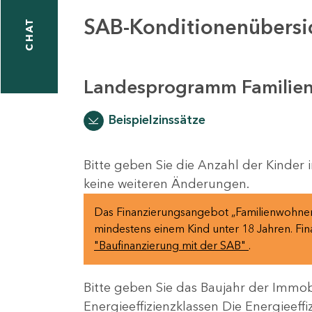
SAB-Konditionenübersi
CHAT
icecenter
Landesprogramm Familie
taktformular
Beispielzinssätze
erportal
Bitte geben Sie die Anzahl der Kinder 
keine weiteren Änderungen.
Das Finanzierungsangebot „Familienwohnen“
ndorte
mindestens einem Kind unter 18 Jahren. Fina
"Baufinanzierung mit der SAB"
.
Bitte geben Sie das Baujahr der Immobi
Energieeffizienzklassen
Die Energieeff