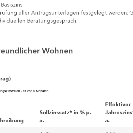
Basiszins
rüfung aller Antragsunterlagen festgelegt werden. 
ndividuellen Beratungsgespräch.
reundlicher Wohnen
rag)
llungszinsfreien Zeit von 6 Monaten
Effektiver
Sollzinssatz* in % p.
Jahreszins
chreibung
a.
a.