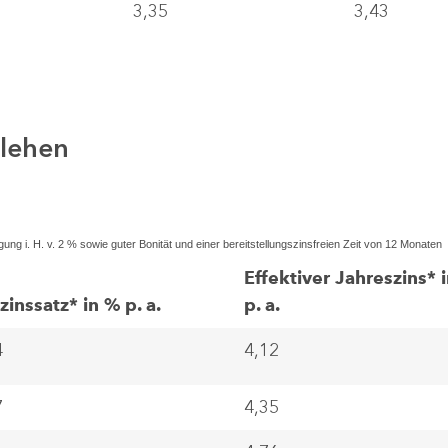
3,35
3,43
lehen
ung i. H. v. 2 % sowie guter Bonität und einer bereitstellungszinsfreien Zeit von 12 Monaten
Effektiver Jahreszins* 
lzinssatz* in % p. a.
p. a.
4
4,12
7
4,35