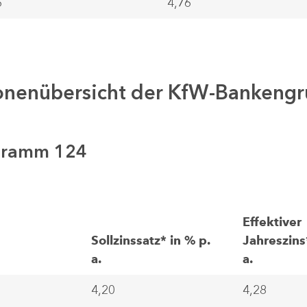
6
4,76
ionenübersicht der KfW-Bankeng
gramm 124
Effektiver
Sollzinssatz* in % p.
Jahreszins
a.
a.
4,20
4,28