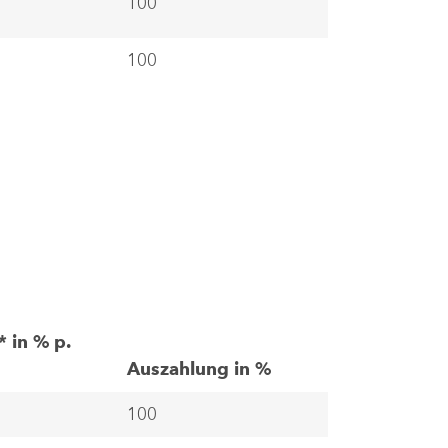
100
100
* in % p.
Auszahlung in %
100