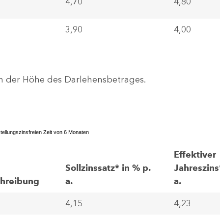
4,70
4,80
3,90
4,00
n der Höhe des Darlehensbetrages.
tstellungszinsfreien Zeit von 6 Monaten
Effektiver
Sollzinssatz* in % p.
Jahreszins
chreibung
a.
a.
4,15
4,23