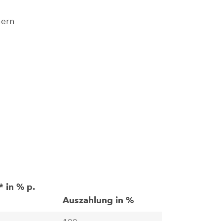
Gern
* in % p.
Auszahlung in %