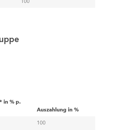
100
ruppe
* in % p.
Auszahlung in %
100