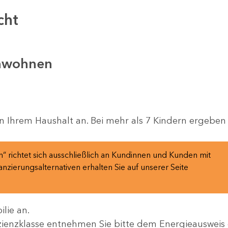
cht
nwohnen
in Ihrem Haushalt an. Bei mehr als 7 Kindern ergeben 
 richtet sich ausschließlich an Kundinnen und Kunden mit
nzierungsalternativen erhalten Sie auf unserer Seite
lie an.
izienzklasse entnehmen Sie bitte dem Energieausweis