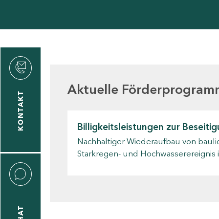
den
Aktuelle Förderprogra
KONTAKT
gen
Billigkeitsleistungen zur Besei
n
Nachhaltiger Wiederaufbau von bauli
Starkregen- und Hochwasserereignis i
CHAT
icecenter