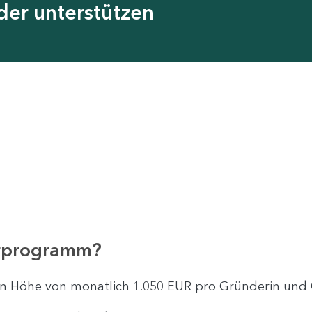
er unterstützen
erprogramm?
in Höhe von monatlich 1.050 EUR pro Gründerin und