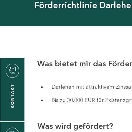
Förderrichtlinie Darleh
Was bietet mir das Förd
rvicecenter
werbefinanzierungen
Darlehen mit attraktivem Zinssat
KONTAKT
Bis zu 30.000 EUR für Existenz
Was wird gefördert?