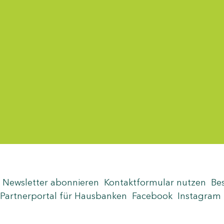
Menü-Anzeige
Newsletter abonnieren
Kontaktformular nutzen
Be
Partnerportal für Hausbanken
Facebook
Instagram
Seite teilen
Zum Seitenanfang