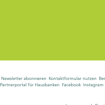
Menü-Anzeige
Newsletter abonnieren
Kontaktformular nutzen
Be
Partnerportal für Hausbanken
Facebook
Instagram
Seite teilen
Zum Seitenanfang