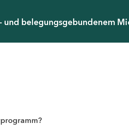
is- und belegungsgebundenem M
erprogramm?