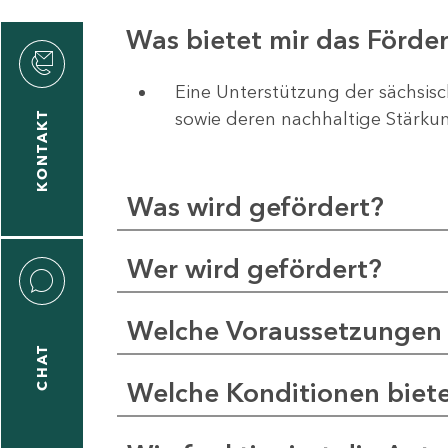
Was bietet mir das Förd
rvicecenter
rtschaft
Eine Unterstützung der sächsis
sowie deren nachhaltige Stärku
KONTAKT
Was wird gefördert?
Wer wird gefördert?
Welche Voraussetzungen 
CHAT
Welche Konditionen biet