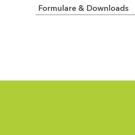
1
Formulare & Downloads
92-
3
aniela.weber@sab.sachsen.de
efan
tschik
1
-
5
tefan.futschik@sab.sachsen.de