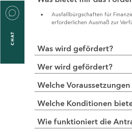
ernhard.wuerfel@sab.sachsen.de
Ausfallbürgschaften für Finanz
rco
erforderlichen Ausmaß zur Ver
ger
CHAT
Was wird gefördert?
1
92-
Wer wird gefördert?
0
arco.unger@sab.sachsen.de
Welche Voraussetzungen 
niela
Welche Konditionen biet
ber
Wie funktioniert die Antr