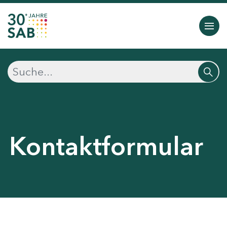
Kontaktformular