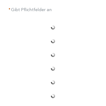
Gibt Pflichtfelder an