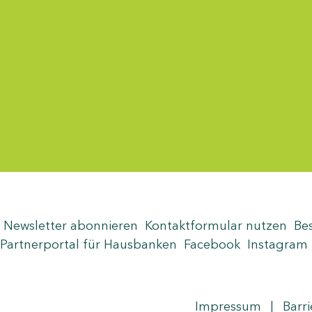
Menü-Anzeige
Newsletter abonnieren
Kontaktformular nutzen
Be
Partnerportal für Hausbanken
Facebook
Instagram
Seite teilen
Zum Seitenanfang
Impressum
|
Barri